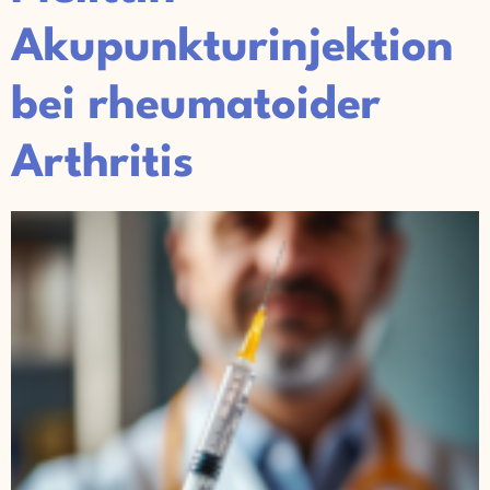
Akupunkturinjektion
bei rheumatoider
Arthritis