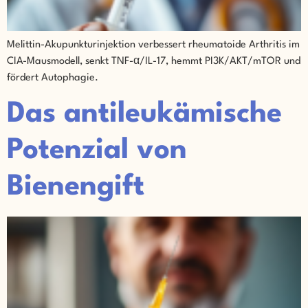
Melittin-Akupunkturinjektion verbessert rheumatoide Arthritis im
CIA-Mausmodell, senkt TNF-α/IL-17, hemmt PI3K/AKT/mTOR und
fördert Autophagie.
Das antileukämische
Potenzial von
Bienengift