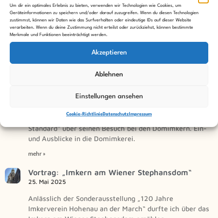
Um dir ein optimales Erlebnis zu bieten, verwenden wir Technologien wie Cookies, um
ARD zu Besuch bei den Domimkern!
Geräteinformationen zu speichern und/oder darauf zuzugreifen. Wenn du diesen Technologien
8. Juli 2025
zustimmst, können wir Daten wie das Surfverhalten oder eindeutige IDs auf dieser Website
verarbeiten. Wenn du deine Zustimmung nicht erteilst oder zurückziehst, können bestimmte
Merkmale und Funktionen beeinträchtigt werden.
Ein Team der ARD besuchte die Domimker, um mehr
über das Imkern mitten Herzen von Wien zu erfahren.
Akzeptieren
Und eine
mehr »
Ablehnen
Medienbericht: DerStandard
Einstellungen ansehen
23. Juni 2025
Cookie-Richtlinie
Datenschutz
Impressum
Manfred Rebhandl berichtet in der Tageszeitung „Der
Standard“ über seinen Besuch bei den Domimkern. Ein-
und Ausblicke in die Domimkerei.
mehr »
Vortrag: „Imkern am Wiener Stephansdom“
25. Mai 2025
Anlässlich der Sonderausstellung „120 Jahre
Imkerverein Hohenau an der March“ durfte ich über das